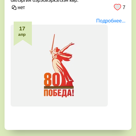
билэргин бэрэбиэркэлээн көр.
7
нет
Подробнее...
17
апр