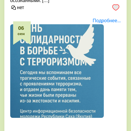
осознанными. […]
нет
Подробнее...
06
сен