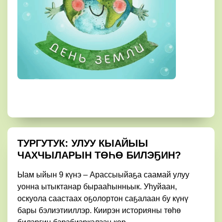
ТУРГУТУК: УЛУУ КЫАЙЫЫ
ЧАХЧЫЛАРЫН ТӨҺӨ БИЛЭҔИН?
Ыам ыйын 9 күнэ – Арассыыйаҕа саамай улуу
уонна ытыктанар бырааһынньык. Уһуйаан,
оскуола саастаах оҕолортон саҕалаан бу күнү
бары бэлиэтииллэр. Киирэн историяны төһө