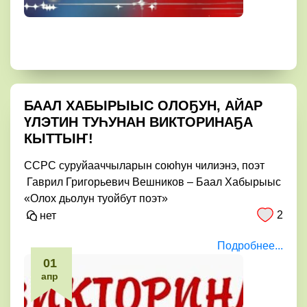
БААЛ ХАБЫРЫЫС ОЛОҔУН, АЙАР
ҮЛЭТИН ТУҺУНАН ВИКТОРИНАҔА
КЫТТЫҤ!
ССРС суруйааччыларын союһун чилиэнэ, поэт
Гаврил Григорьевич Вешников – Баал Хабырыыс
«Олох дьолун туойбут поэт»
2
нет
Подробнее...
01
апр