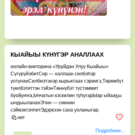
КЫАЙЫЫ КҮНҮГЭР АНАЛЛААХ
онлайн-викторина «Уруйдан Улуу Кыайыы»
СүгүрүйэбитСир — халлаан силбэһэр
уотунанСилбиэтэнэр кырыктаах сэриигэ,Төрөөбүт
түөлбэтиттэн тэйэнТөннүбэт түстэммит
буойуҥҥа,Ыччатын кэскилин туһугарЫар ыйааҕы
ындыылананЭтин — сиинин
сэймэктэппитЭдэркээн саха уоланыгар.
нет
Подробнее...